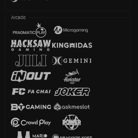
Arcade