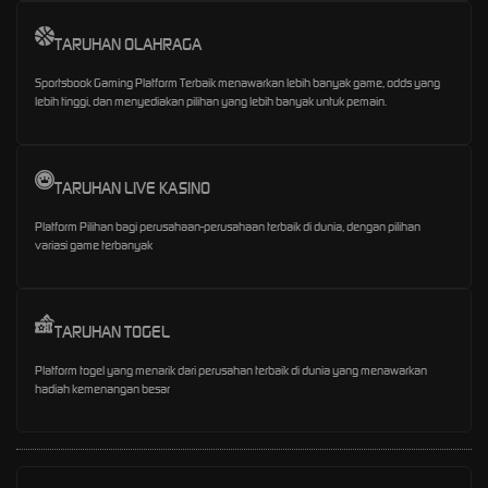
TARUHAN OLAHRAGA
Sportsbook Gaming Platform Terbaik menawarkan lebih banyak game, odds yang
lebih tinggi, dan menyediakan pilihan yang lebih banyak untuk pemain.
TARUHAN LIVE KASINO
Platform Pilihan bagi perusahaan-perusahaan terbaik di dunia, dengan pilihan
variasi game terbanyak
TARUHAN TOGEL
Platform togel yang menarik dari perusahan terbaik di dunia yang menawarkan
hadiah kemenangan besar