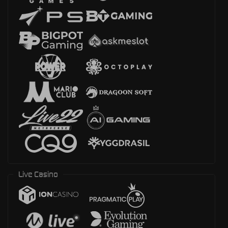
Live Casino