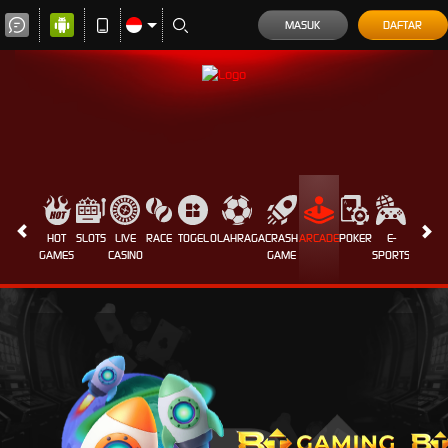
MASUK
DAFTAR
HOT
SLOTS
LIVE
RACE
TOGEL
OLAHRAGA
CRASH
ARCADE
POKER
E-
SABUN
GAMES
CASINO
GAME
SPORTS
AYAM