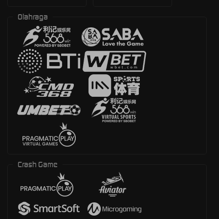
Olahraga
Crash Game