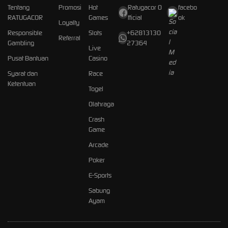
Tentang
Promosi
Hot
Ratugacor O
facebo
RATUGACOR
Games
fficial
ok
Loyalty
Responsible
Slots
+62813130
Referral
Gambling
27364
Live
Pusat Bantuan
Casino
Syarat dan
Race
Ketentuan
Togel
Olahraga
Crash
Game
Arcade
Poker
E-Sports
Sabung
Ayam