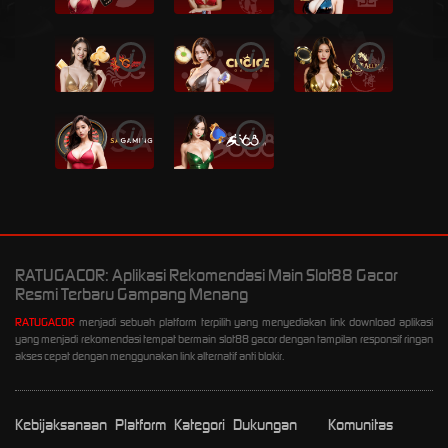
i
i
i
i
i
RATUGACOR: Aplikasi Rekomendasi Main Slot88 Gacor
Resmi Terbaru Gampang Menang
RATUGACOR
menjadi sebuah platform terpilih yang menyediakan link download aplikasi
yang menjadi rekomendasi tempat bermain slot88 gacor dengan tampilan responsif ringan
akses cepat dengan menggunakan link alternatif anti blokir.
Kebijaksanaan
Platform
Kategori
Dukungan
Komunitas