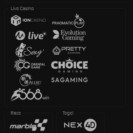
Live Casino
Race
Togel