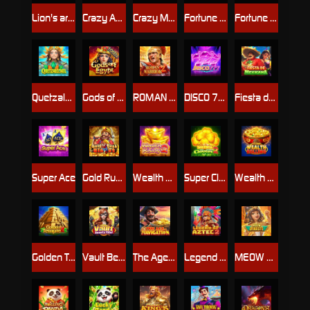
Lion's area
Crazy ATM
Crazy Money Rolling
Fortune Toto 4D
Fortune Horse
Quetzalcoatl
Gods of Egypt
ROMAN WARRIOR2
DISCO 777
Fiesta de Mexicana
Super Ace
Gold Rush Blast
Wealth Rising 2
Super Clovers 2
Wealth Rolling
Golden Temple2
Vault Beauty Thief
The Age Of Navigation
Legend of Aztec2
MEOW DYNASTY