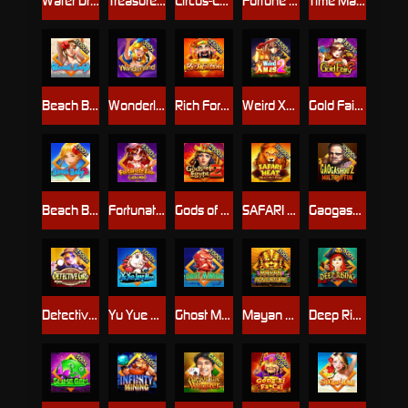
Water Dragon
Treasure Hunters
Circus-Lucky Mix
Fortune Cat
Time Machine
Beach Baby
Wonderland
Rich Fortune
Weird Xmas2
Gold Fairy 2
Beach Baby2
Fortunate Lion-Lucky Mix
Gods of Egypt2
SAFARI HEAT-MULTIPLY FUN
Gaogashou2 MULTIPLY FUN
Detective Girl
Yu Yue Long Men
Ghost Mansion
Mayan Adventure
Deep Rising