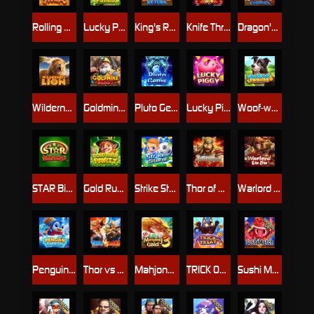
Rolling Panda
Lucky Panda
King's Return
Knife Throwing Show
Dragon's Expedition
Wilderness Lion
Goldmine Blast
Pluto Gems
Lucky Piggy
Woof-woof Paradise
STAR Bingo
Gold Rush Party
Strike Storm
Thor of Mars
Warlord Lu Bu
Penguin Smash
Thor vs Loki
Mahjong Gold 3
TRICK OR TREAT
Sushi Match