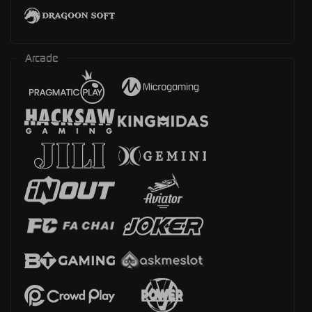
Arcade