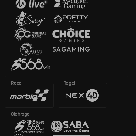
Race
Togel
Olahraga