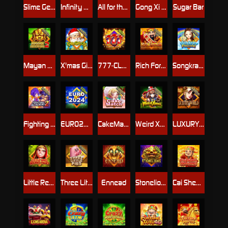
Slime Gem
Infinity Mining
All for the Winner
Gong Xi Fa Cai
Sugar Bar
Mayan Adventure2
X'mas Gift City
777-CLASSIC STYLE
Rich Fortune 2
Songkran Festival
Fighting Academy 2
EURO2024
CakeMatch
Weird Xmas
LUXURY WORLD
Little Red Riding Hood
Three Little Pigs
Ennead
Stonelions
Cai Shen Arrives!