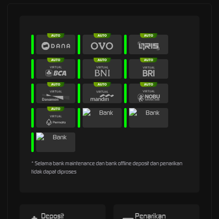
* Selama bank maintenance dan bank offline deposit dan penarikan
tidak dapat diproses
Deposit
Penarikan