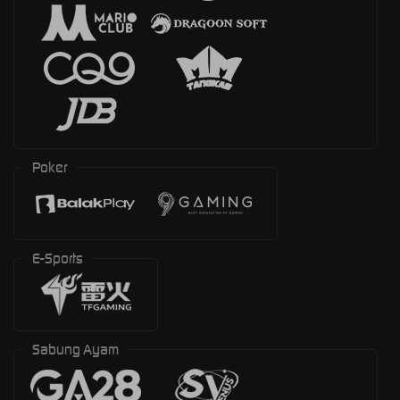
Poker
E-Sports
Sabung Ayam