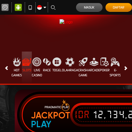
MASUK
DAFTAR
HOT
SLOTS
LIVE
RACE
TOGEL
OLAHRAGA
CRASH
ARCADE
POKER
E-
SABUN
GAMES
CASINO
GAME
SPORTS
AYAM
IDR
12,734,
JACKPOT
PLAY