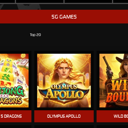
5G GAMES
Top 20
 5 DRAGONS
OLYMPUS APOLLO
WILD B