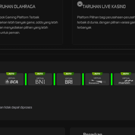
RUHAN OLAHRAGA
TARUHAN LIVE KASINO
ook Gaming Platform Terbaik
Platform Pilihan bagi perusahaan-perusa
kan lebih banyak game, odds yang lebih
terbaik di dunia, dengan pilihan variasi g
 dan menyediakan pilihan yang lebih
terbanyak
untuk pemain.
an tidak dapat diproses
Penarikan