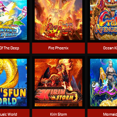
Of The Deep
Fire Phoenix
Ocean K
usic World
Kirin Storm
Mermaid