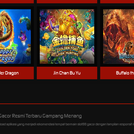
er Dragon
Jin Chan Bu Yu
Buffalo t
 Gacor Resmi Terbaru Gampang Menang
oad aplikasi yang menjadi rekomendasi tempat bermain slot88 gacor dengan tampilan responsif rin