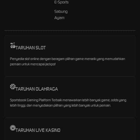
E-Sports
Sabung
Ayam
TARUHAN SLOT
Penyedia slot online dengan beragam pilihan game menarik yang memudahkan
pemain untuk mencapai jackpot
TARUHAN OLAHRAGA
Sportsbook Gaming Platform Terbaik menawarkan lebih banyak game, odds yang
lebih tinggi, dan menyediakan pilihan yang lebih banyak untuk pemain.
TARUHAN LIVE KASINO