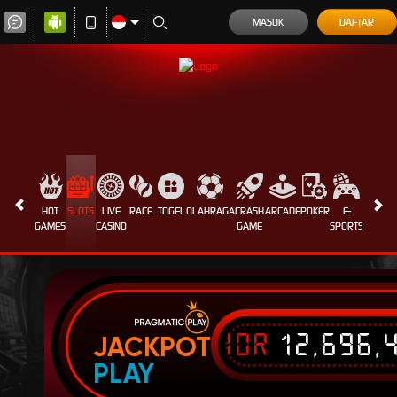
MASUK
DAFTAR
HOT
SLOTS
LIVE
RACE
TOGEL
OLAHRAGA
CRASH
ARCADE
POKER
E-
SABUN
GAMES
CASINO
GAME
SPORTS
AYAM
IDR
12,696,
JACKPOT
PLAY