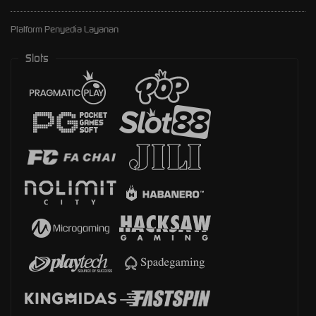
Platform Penyedia Layanan
Slots