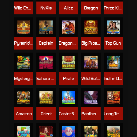
Wild Chuco
NvXia
Alice
Dragon
Three Kingdoms
Pyramid Adventure
Captain
Dragon City
Big Prosperity
Top Gun
Mystery Reels Power Reels
Sahara Gold
Pirate
Wild Buffalo
Indihn Dkehming
Amazon
Orient
Caster Surprise
Panther Moon
Long Teng Hu Xiao