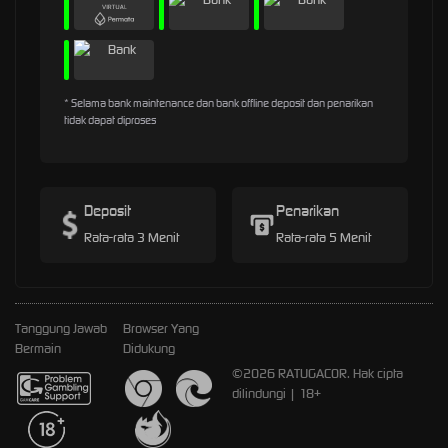
* Selama bank maintenance dan bank offline deposit dan penarikan
tidak dapat diproses
Deposit
Penarikan
Rata-rata 3 Menit
Rata-rata 5 Menit
Tanggung Jawab
Browser Yang
Bermain
Didukung
©2026 RATUGACOR. Hak cipta
dilindungi | 18+