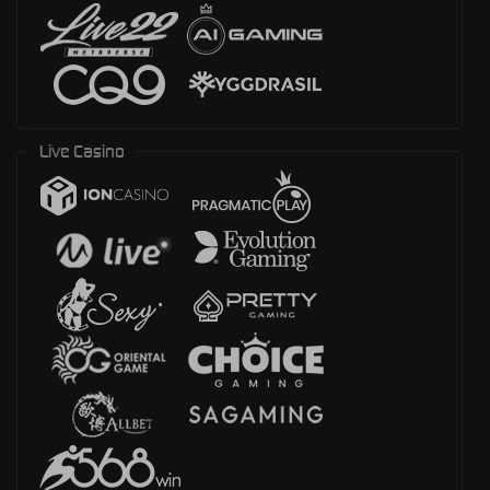
Live Casino