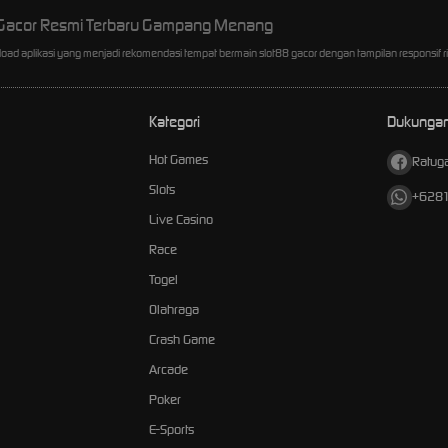
 Gacor Resmi Terbaru Gampang Menang
oad aplikasi yang menjadi rekomendasi tempat bermain slot88 gacor dengan tampilan responsif rin
Kategori
Dukunga
Hot Games
Ratuga
Slots
+628
Live Casino
Race
Togel
Olahraga
Crash Game
Arcade
Poker
E-Sports