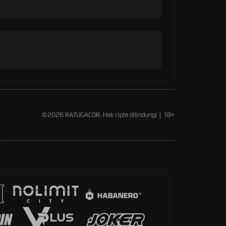
©2026 RATUGACOR. Hak cipta dilindungi | 18+