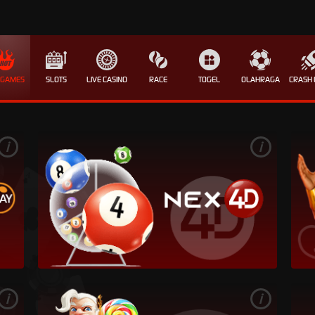
 GAMES
SLOTS
LIVE CASINO
RACE
TOGEL
OLAHRAGA
CRASH
i
i
i
i