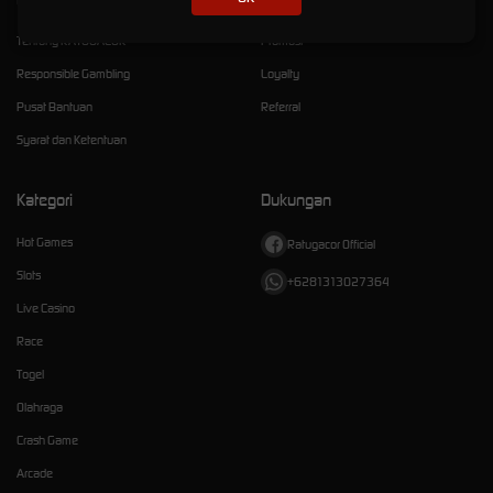
Tentang RATUGACOR
Promosi
Responsible Gambling
Loyalty
Pusat Bantuan
Referral
Syarat dan Ketentuan
Kategori
Dukungan
Hot Games
Ratugacor Official
Slots
+6281313027364
Live Casino
Race
Togel
Olahraga
Crash Game
Arcade